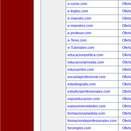
e-curso.com
Ofert
e-Ingles.com
Ofert
e-maestro.com
Ofert
e-maestros.com
Ofert
e-profesor.com
Ofert
e-Tesis.com
Ofert
e-Tutoriales.com
Ofert
educacionpolitica.com
Ofert
educacionprivada.com
Ofert
educuentos.com
Ofert
escuelaprofesional.com
Ofert
estudiegratis.com
Ofert
estudiosprofesionales.com
Ofert
expoeducacion.com
Ofert
expouniversidades.com
Ofert
formacionamedida.com
Ofert
formaciondeprofesionales.com
Ofert
foroingles.com
Ofert