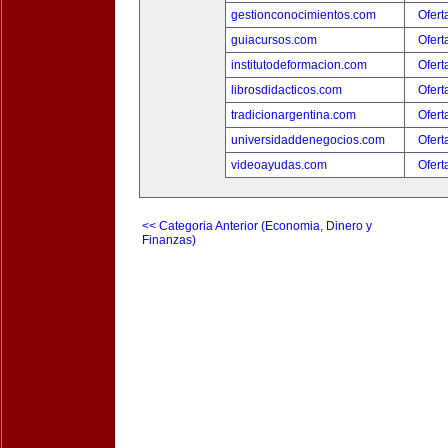
gestionconocimientos.com
Ofert
guiacursos.com
Ofert
institutodeformacion.com
Ofert
librosdidacticos.com
Ofert
tradicionargentina.com
Ofert
universidaddenegocios.com
Ofert
videoayudas.com
Ofert
<< Categoria Anterior (Economia, Dinero y
Finanzas)