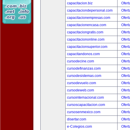
capacitacion.biz
Ofert
capacitaciondepersonal.com
Ofert
capacitacionempresas.com
Ofert
capacitacionencasa.com
Ofert
capacitaciongratis.com
Ofert
capacitaciononline.com
Ofert
capacitacionsuperior.com
Ofert
capacitandonos.com
Ofert
cursodecine.com
Ofert
cursodefinanzas.com
Ofert
cursodesistemas.com
Ofert
cursodevuelo.com
Ofert
cursodeweb.com
Ofert
cursointernacional.com
Ofert
cursoscapacitacion.com
Ofert
cursosenmexico.com
Ofert
disertar.com
Ofert
e-Colegios.com
Ofert