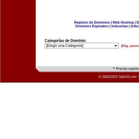
Registro de Dominios
|
Web Hosting
|
D
Dominios Expirados
|
Industrias
|
Indu
Categorías de Dominio:
[Pág. princi
** Precios expre
© 2002/2022 Solo10.com