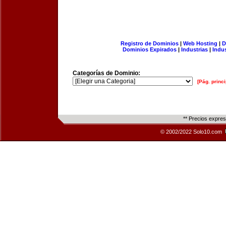
Registro de Dominios
|
Web Hosting
|
D
Dominios Expirados
|
Industrias
|
Indu
Categorías de Dominio:
[Pág. princi
** Precios expre
© 2002/2022 Solo10.com