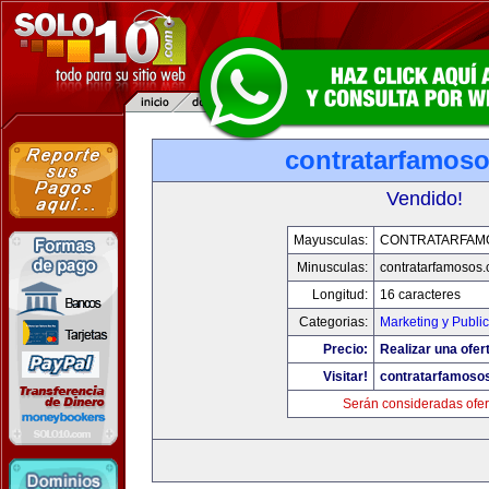
contratarfamos
Vendido!
Mayusculas:
CONTRATARFAM
Minusculas:
contratarfamosos
Longitud:
16 caracteres
Categorias:
Marketing y Publi
Precio:
Realizar una ofer
Visitar!
contratarfamoso
Serán consideradas ofer