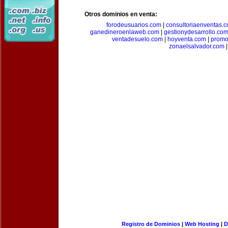
Otros dominios en venta:
forodeusuarios.com
|
consultoriaenventas.
ganedineroenlaweb.com
|
gestionydesarrollo.co
ventadesuelo.com
|
hoyventa.com
|
promo
zonaelsalvador.com
|
Registro de Dominios
|
Web Hosting
|
D