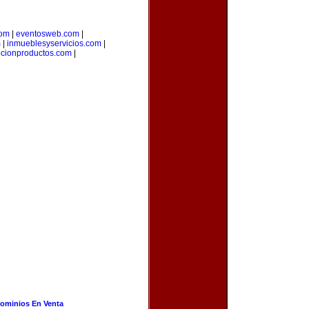
com
|
eventosweb.com
|
m
|
inmueblesyservicios.com
|
cionproductos.com
|
ominios En Venta