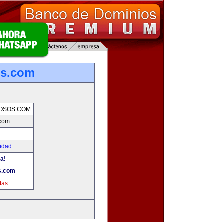
os.com
OSOS.COM
.com
cidad
ta!
s.com
tas