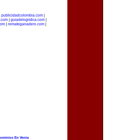
|
publicidadcolombia.com
|
.com
|
guiadelogistica.com
|
com
|
remateganadero.com
|
|
ominios En Venta