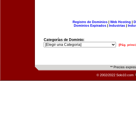
Registro de Dominios
|
Web Hosting
|
D
Dominios Expirados
|
Industrias
|
Indu
Categorías de Dominio:
[Pág. princi
** Precios expre
© 2002/2022 Solo10.com