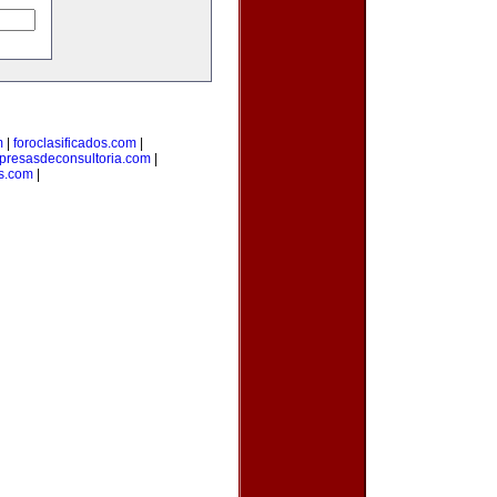
m
|
foroclasificados.com
|
resasdeconsultoria.com
|
s.com
|