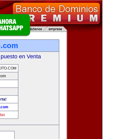
o.com
 puesto en Venta
ITO.COM
.com
rta!
o.com
tas