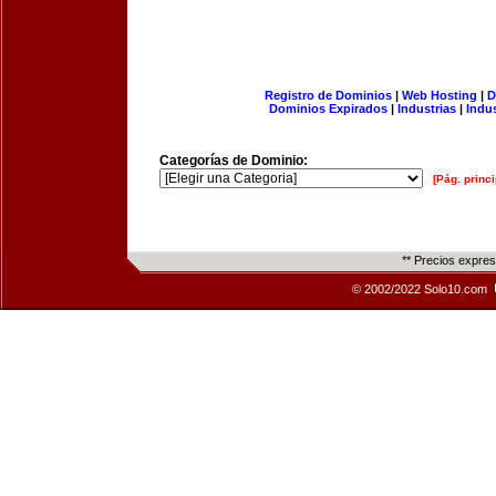
Registro de Dominios
|
Web Hosting
|
D
Dominios Expirados
|
Industrias
|
Indu
Categorías de Dominio:
[Pág. princi
** Precios expre
© 2002/2022 Solo10.com