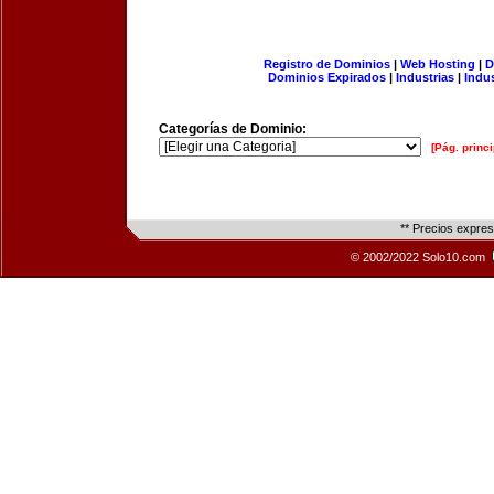
Registro de Dominios
|
Web Hosting
|
D
Dominios Expirados
|
Industrias
|
Indu
Categorías de Dominio:
[Pág. princi
** Precios expre
© 2002/2022 Solo10.com