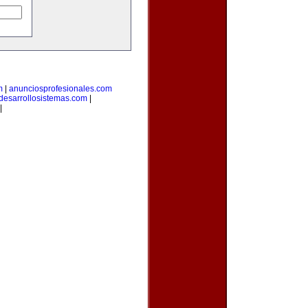
m
|
anunciosprofesionales.com
desarrollosistemas.com
|
|