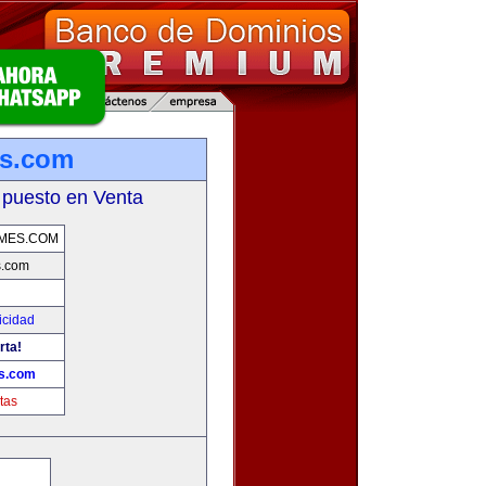
es.com
 puesto en Venta
MES.COM
s.com
icidad
rta!
s.com
tas